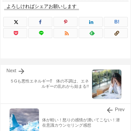
よろしければシェアお願いします
B!


Next
５Gも悪性エネルギー⁉ 体の不調は、エネ
ルギーの乱れから始まる!!

Prev
体が軽い！怒りの感情が湧いてこない！潜
在意識カウンセリング感想