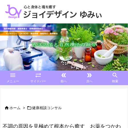





メニュー
サイドバー
前へ
次へ
検索


ホーム
>
健康相談コンサル
不調の原因を見極めて根本から癒す お薬をつかわ