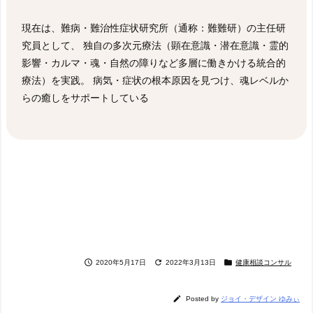
現在は、難病・難治性症状研究所（通称：難難研）の主任研
究員として、 独自の多次元療法（顕在意識・潜在意識・霊的
影響・カルマ・魂・自然の障りなど多層に働きかける統合的
療法）を実践。 病気・症状の根本原因を見つけ、魂レベルか
らの癒しをサポートしている



2020年5月17日
2022年3月13日
健康相談コンサル

Posted by
ジョイ・デザイン ゆみぃ