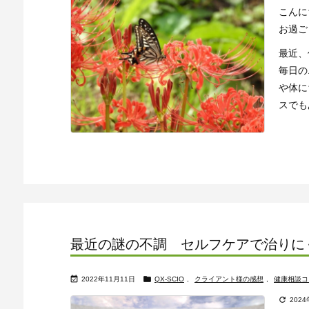
こんに
お過ご
最近、
毎日の
や体に
スでもあ
最近の謎の不調 セルフケアで治りに


2022年11月11日
QX-SCIO
,
クライアント様の感想
,
健康相談コ

202