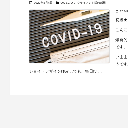


2022年8月4日
QX-SCIO
,
クライアント様の感想

202
初級★
こんに
爆発的
です。
いまま
うです
ジョイ・デザインゆみぃでも、毎日ひ ...