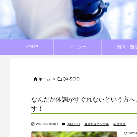
HOME
メニュー
難病・難


ホーム
>
QX-SCIO
なんだか体調がすぐれないという方へ
す！


2023年9月30日
QX-SCIO
,
健康相談コンサル
,
統合医療

202