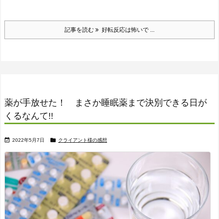
記事を読む
好転反応は怖いで ...
薬が手放せた！ まさか睡眠薬まで決別できる日が
くるなんて!!


2022年5月7日
クライアント様の感想