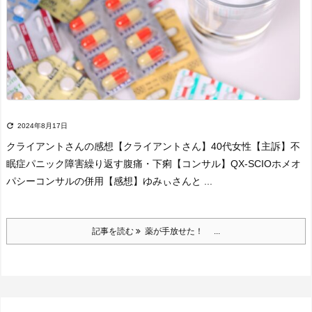

2024年8月17日
クライアントさんの感想
【クライアントさん】
40代女性
【主訴】
不
眠症
パニック障害
繰り返す腹痛・下痢
【コンサル】
QX-SCIO
ホメオ
パシーコンサルの併用
【感想】
ゆみぃさんと ...
記事を読む
薬が手放せた！ ...