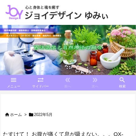





メニュー
サイドバー
前へ
次へ
検索


ホーム
>
2022年5月
たすけて！ お腹が痛くて息が吸えない。。。QX-