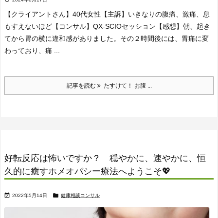
【クライアントさん】
40代女性
【主訴】
いきなりの腹痛、激痛、息
もすえないほど
【コンサル】
QX-SCIOセッション
【感想】
朝、起き
てから胃の横に違和感がありました。
その２時間後には、胃痛に変
わっており、痛 ...
記事を読む
たすけて！ お腹 ...
好転反応は怖いですか？ 穏やかに、速やかに、恒
久的に癒すホメオパシー療法へようこそ💖


2022年5月14日
健康相談コンサル